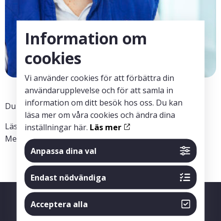
Information om
cookies
Vi använder cookies för att förbättra din
användarupplevelse och för att samla in
information om ditt besök hos oss. Du kan
Du hittar artikeln i Nature Communications
här
.
läsa mer om våra cookies och ändra dina
Läs mer om Johan Lundbergs forskning vid
inställningar här.
Läs mer
MedTechLabs
här
.
Anpassa dina val
Endast nödvändiga
Acceptera alla