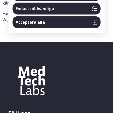
kärlsjukdomar.
Endast nödvändiga
För mer information, läs pressmeddelandet från Hans
Wigzells Forskningsstiftelse
här
.
Acceptera alla