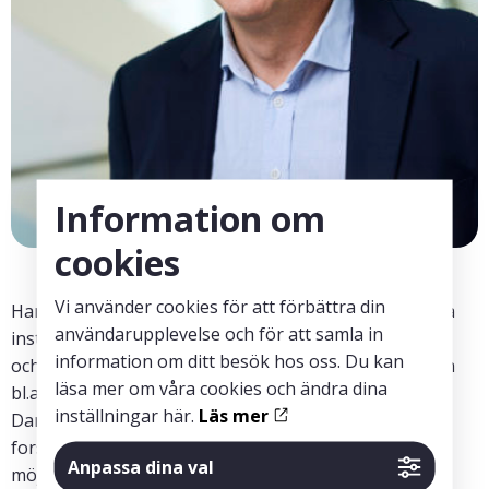
Information om
cookies
Vi använder cookies för att förbättra din
Hans Wigzell är professor i immunologi vid Karolinska
användarupplevelse och för att samla in
institutet, medlem av Kungliga vetenskapsakademien
information om ditt besök hos oss. Du kan
och Kungliga Ingenjörsvetenskapsakademien IVA, och
läsa mer om våra cookies och ändra dina
bl.a. tidigare rektor för Karolinska institutet. Mats
inställningar här.
Läs mer
Danielsson får priset från forskningsstiftelsen för sin
forskning inom medicinsk avbildningsteknik som kan
Anpassa dina val
möjliggöra tidigare diagnos för cancer- och hjärta-