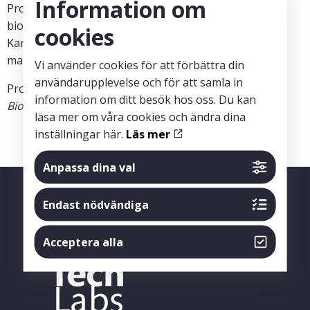
Information om
Projektet leddes av docenten , professorn i
bioelektronisk medicin och läkaren
Peder Olofsson
,
cookies
Karolinska Institutet, och
Henrik Hult
, professor i
matematisk statistik på KTH.
Vi använder cookies för att förbättra din
användarupplevelse och för att samla in
Projektet bedrevs inom ramen för programmet
information om ditt besök hos oss. Du kan
Bioelektronisk medicin
.
läsa mer om våra cookies och ändra dina
inställningar här.
Läs mer
Anpassa dina val
Endast nödvändiga
Acceptera alla