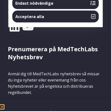
Endast nödvändiga
Följ oss på
YouTube
(filmer och inspelade
Seminarium) och
LinkedIn
.
Acceptera alla
Prenumerera på MedTechLabs
Nyhetsbrev
Anmäl dig till MedTechLabs nyhetsbrev så missar
du inga nyheter eller evenemang från oss.
Nyhetsbrevet är på engelska och distribueras
regelbundet.