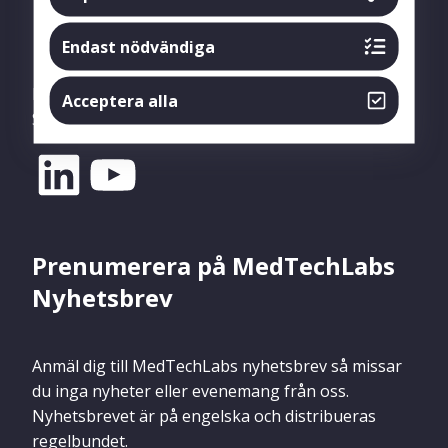
Följ oss
Endast nödvändiga
Följ oss på
YouTube
(filmer och inspelade
Acceptera alla
Seminarium) och
LinkedIn
.
Prenumerera på MedTechLabs
Nyhetsbrev
Anmäl dig till MedTechLabs nyhetsbrev så missar
du inga nyheter eller evenemang från oss.
Nyhetsbrevet är på engelska och distribueras
regelbundet.