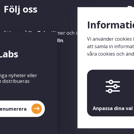
Följ oss
P
M
Informati
Följ oss på
YouTube
(filmer och inspelade
Vi använder cookies 
Seminarium) och
LinkedIn
.
Anm
att samla in informa
Labs
ing
våra cookies och änd
är 
nga nyheter eller
 distribueras
Anpassa dina val
renumerera