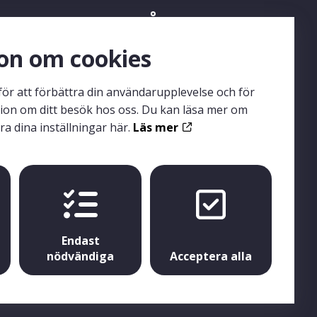
renumerera på
edTechLabs Nyhetsbrev
on om cookies
för att förbättra din användarupplevelse och för
äl dig till MedTechLabs nyhetsbrev så missar du
tion om ditt besök hos oss. Du kan läsa mer om
a nyheter eller evenemang från oss. Nyhetsbrevet
ra dina inställningar här.
Läs mer
på engelska och distribueras regelbundet.
Prenumerera
Endast
nödvändiga
Acceptera alla