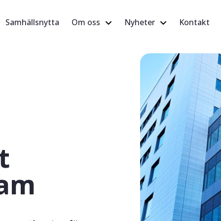
Samhällsnytta
Om oss
Nyheter
Kontakt
t
ram