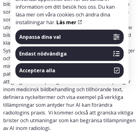
bilder och text. Dessa lovande tekniker skapar system
information om ditt besök hos oss. Du kan
som utför vissa bildtolkningsuppgifter på samma nivå
läsa mer om våra cookies och ändra dina
som expertradiologer. Metoder för djupinlärning
inställningar här.
Läs mer
utvecklas nu för bildrekonstruktion, kvalitetssäkring av
bilder, bildtriagering, datorstödd detektion, datorstödd
Anpassa dina val
klassificering och utarbetande av radiologirapporter.
Systemen har potential att ge stöd i realtid till radiologer
Endast nödvändiga
och annan bildbehandlingspersonal och därigenom
minska antalet diagnostiska fel, förbättra
Acceptera alla
patientresultaten och sänka kostnaderna. Vi kommer
att gå igenom ursprunget till AI och dess tillämpningar
inom medicinsk bildbehandling och tillhörande text,
definiera nyckeltermer och visa exempel på verkliga
tillämpningar som antyder hur AI kan förändra
radiologins praxis. Vi kommer också att granska viktiga
brister och utmaningar som kan begränsa tillämpningen
av AI inom radiologi..