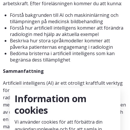
arbetskraft. Efter föreläsningen kommer du att kunna:
Förstå bakgrunden till AI och maskininlärning och
tillämpningen på medicinsk bildbehandling
Förstå hur artificiell intelligens kommer att förändra
radiologin med hjälp av aktuella exempel
Beskriva hur stora språkmodeller kommer att
påverka patienternas engagemang i radiologin
Bedöma bristerna i artificiell intelligens som kan
begränsa dess tillämplighet
Sammanfattning
Artificiell intelligens (AI) är ett otroligt kraftfullt verktyg
för att bygga system för datorseende som stödjer
Information om
radiologers arbete. Under det senaste decenniet har
metoder för artificiell intelligens revolutionerat analysen
cookies
av digitala bilder, vilket har lett till ett stort intresse och
en explosiv tillväxt i användningen av AI och
Vi använder cookies för att förbättra din
maskininlärningsmetoder för att analysera kliniska
användarupplevelse och för att samla in