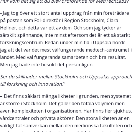
Hur kom det sig att du blev ordförande för MedTechLabs?
–Jag tog över ett stort antal uppdrag från min företrädare
på posten som FoI-direktör i Region Stockholm, Clara
Hellner, och detta var ett av dem. Och som jag tycker är
särskilt spännande, inte minst eftersom det är ett så starkt
forskningscentrum. Redan under min tid i Uppsala hörde
jag att det var det mest välfungerande medtech-centrumet i
landet. Med väl fungerande samarbeten och bra resultat.
Men jag hade inte besökt det personligen.
Ser du skillnader mellan Stockholm och Uppsalas approach
till forskning och innovation?
– Det finns såklart många likheter i grunden, men systemet
är större i Stockholm. Det gäller den totala volymen men
även komplexiteten i organisationen. Här finns fler sjukhus,
vårdcentraler och privata aktörer. Den stora likheten är en
väldigt tät samverkan mellan den medicinska fakulteten och