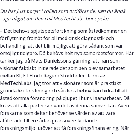
Du har just börjat i rollen som ordförande, kan du ändå
säga något om den roll MedTechLabs bör spela?
– Det behövs spjutspetsforskning som åstadkommer en
förflyttning framåt för all medicinsk diagnostik och
behandling, att det blir möjligt att göra sådant som var
omöjligt tidigare. Då behövs helt nya samarbetsformer. Här
tänker jag på Mats Danielssons gärning, att han som
visionär faktiskt initierade det som sen blev samarbetet
mellan KI, KTH och Region Stockholm i form av
MedTechLabs. Jag tror att visionärer som är praktiskt
grundade i forskning och vårdens behov kan bidra till att
åstadkomma förändring på djupet i hur vi samarbetar. Då
krävs att alla parter ser värdet av denna samverkan. Även
forskarna som deltar behöver se värden av att vara
affilierade till en sådan gränsöverskridande
forskningsmiljö, utöver att få forskningsfinansiering. När