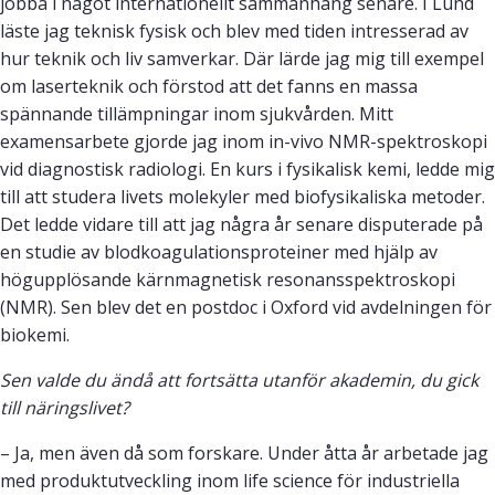
jobba i något internationellt sammanhang senare. I Lund
läste jag teknisk fysisk och blev med tiden intresserad av
hur teknik och liv samverkar. Där lärde jag mig till exempel
om laserteknik och förstod att det fanns en massa
spännande tillämpningar inom sjukvården. Mitt
examensarbete gjorde jag inom in-vivo NMR-spektroskopi
vid diagnostisk radiologi. En kurs i fysikalisk kemi, ledde mig
till att studera livets molekyler med biofysikaliska metoder.
Det ledde vidare till att jag några år senare disputerade på
en studie av blodkoagulationsproteiner med hjälp av
högupplösande kärnmagnetisk resonansspektroskopi
(NMR). Sen blev det en postdoc i Oxford vid avdelningen för
biokemi.
Sen valde du ändå att fortsätta utanför akademin, du gick
till näringslivet?
– Ja, men även då som forskare. Under åtta år arbetade jag
med produktutveckling inom life science för industriella