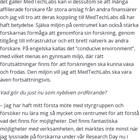
det gäller MedTechLabs kan vi dessutom se att många
affilierade forskare får stora anslag från andra finansiärer
och jag vill tro att deras koppling till MedTechLabs då har
haft betydelse. Själva miljön på centrumet kan också stärka
forskarnas förmåga att genomföra sin forskning, genom
tillgång till infrastruktur och ett brett nätverk av andra
forskare. På engelska kallas det ”conducive environment”,
med vilket menas en gynnsam miljö, där rätt
förutsättningar finns för att forskningen ska kunna växa
och frodas. Den miljön vill jag att MedTechLabs ska vara
även fortsättningsvis.
Vad gör du just nu som nybliven ordförande?
– Jag har haft mitt första möte med styrgruppen och
försöker nu lära mig så mycket om centrumet för att förstå
vad det finns för möjligheter. Det finns fantastiska
möjligheter med verksamheten, det märktes inte minst när
jag lyssnade på forskarna under vår Research Day nu i