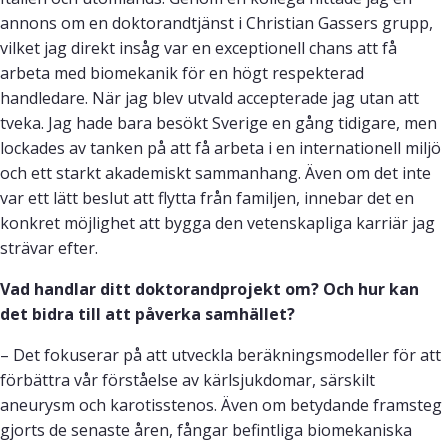
annons om en doktorandtjänst i Christian Gassers grupp,
vilket jag direkt insåg var en exceptionell chans att få
arbeta med biomekanik för en högt respekterad
handledare. När jag blev utvald accepterade jag utan att
tveka. Jag hade bara besökt Sverige en gång tidigare, men
lockades av tanken på att få arbeta i en internationell miljö
och ett starkt akademiskt sammanhang. Även om det inte
var ett lätt beslut att flytta från familjen, innebar det en
konkret möjlighet att bygga den vetenskapliga karriär jag
strävar efter.
Vad handlar ditt doktorandprojekt om? Och hur kan
det bidra till att påverka samhället?
– Det fokuserar på att utveckla beräkningsmodeller för att
förbättra vår förståelse av kärlsjukdomar, särskilt
aneurysm och karotisstenos. Även om betydande framsteg
gjorts de senaste åren, fångar befintliga biomekaniska