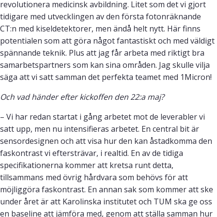
revolutionera medicinsk avbildning. Litet som det vi gjort
tidigare med utvecklingen av den första fotonräknande
CT:n med kiseldetektorer, men ändå helt nytt. Här finns
potentialen som att göra något fantastiskt och med väldigt
spännande teknik. Plus att jag får arbeta med riktigt bra
samarbetspartners som kan sina områden. Jag skulle vilja
säga att vi satt samman det perfekta teamet med 1Micron!
Och vad händer efter kickoffen den 22:a maj?
– Vi har redan startat i gång arbetet mot de leverabler vi
satt upp, men nu intensifieras arbetet. En central bit är
sensordesignen och att visa hur den kan åstadkomma den
faskontrast vi eftersträvar, i realtid. En av de tidiga
specifikationerna kommer att kretsa runt detta,
tillsammans med övrig hårdvara som behövs för att
möjliggöra faskontrast. En annan sak som kommer att ske
under året är att Karolinska institutet och TUM ska ge oss
en baseline att jämföra med, genom att ställa samman hur