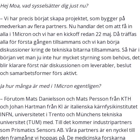
Hej Moa, vad sysselsätter dig just nu?
– Vi har precis börjat skapa projektet, som bygger på
medverkan av flera partners. Nu handlar det om att få in
alla i 1Micron och vi har en kickoff redan 22 maj. Då träffas
alla för första gången tillsammans och vi kan börja
diskussioner kring de tekniska bitarna tillsammans. Så här i
början vet man ju inte hur mycket styrning som behövs, det
blir klarare först när diskussionen om leverabler, beslut
och samarbetsformer förs aktivt.
Ja hur många är med i 1Micron egentligen?
– Förutom Mats Danielsson och Mats Persson från KTH
och Johan Hartman från KI är italienska kärnfysikinstitutet
INFN, universitetet i Trento och Münchens tekniska
universitet (TUM) med. Till det kommer industripartners
som Prismatics Sensors AB. Våra partners är en nyckel till
den framgång vi hoppas på. De medicinska forskarna