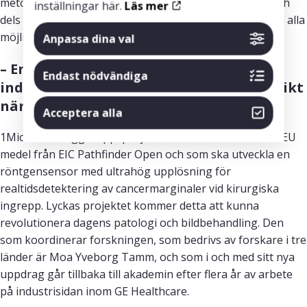
metodutveckling inom statistik och maskininlärning, och
inställningar här.
Läs mer
dels att använda min kunskap i tillämpade projekt inom alla
möjliga olika ämnen – ungefär som i den här tjänsten.
Anpassa dina val
– Erfarenhet från tvärvetenskap och 
Endast nödvändiga
industri ger Moa Yveborg Tamm tillförsikt 
när EU-projektet 1Micron drar igång
. 
Acceptera alla
1Micron är flaggskeppsprojektet som finansieras med EU
medel från EIC Pathfinder Open och som ska utveckla en
röntgensensor med ultrahög upplösning för
realtidsdetektering av cancermarginaler vid kirurgiska
ingrepp. Lyckas projektet kommer detta att kunna
revolutionera dagens patologi och bildbehandling. Den
som koordinerar forskningen, som bedrivs av forskare i tre
länder är Moa Yveborg Tamm, och som i och med sitt nya
uppdrag går tillbaka till akademin efter flera år av arbete
på industrisidan inom GE Healthcare.