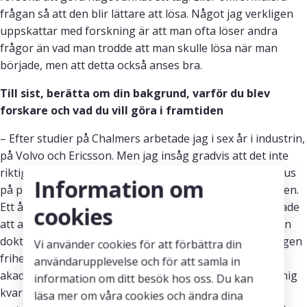
frågan så att den blir lättare att lösa. Något jag verkligen
uppskattar med forskning är att man ofta löser andra
frågor än vad man trodde att man skulle lösa när man
började, men att detta också anses bra.
Till sist, berätta om din bakgrund, varför du blev
forskare och vad du vill göra i framtiden
– Efter studier på Chalmers arbetade jag i sex år i industrin,
på Volvo och Ericsson. Men jag insåg gradvis att det inte
riktigt var min grej. Jag tyckte att det var för mycket fokus
Information om
på processer och för lite fokus på den faktiska produkten.
Ett år som forskningsingenjör i datavetenskap bekräftade
cookies
att akademin passar mig bättre, så jag sökte, och fick, en
doktorandtjänst i matematisk statistik. Jag älskar verkligen
Vi använder cookies för att förbättra din
friheten och möjligheten att utvecklas som erbjuds i
användarupplevelse och för att samla in
akademin, och hoppas att jag kommer att lyckas hålla mig
information om ditt besök hos oss. Du kan
kvar här. Min dröm är att arbeta dels med teori och
läsa mer om våra cookies och ändra dina