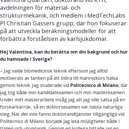
avdelningen för material- och 
strukturmekanik, och medlem i MedTechLabs 
PI Christian Gassers grupp, där hon fokuserar 
på att utveckla beräkningsmodeller för att 
förbättra förståelsen av kärlsjukdomar.
Hej Valentina, kan du berätta om din bakgrund och hur
du hamnade i Sverige?
– Jag valde biomedicinsk teknik eftersom jag alltid
motiverats av tanken på att bidra till människors hälsa
genom teknik. Jag studerade vid
Politecnico di Milano
, där
jag tog både min kandidatexamen och min masterexamen.
Under mitt masterarbete insåg jag att jag ville satsa på en
forskarkarriär, så en doktorsexamen var nästa naturliga
steg. När det inte fanns doktorandtjänster tillgängliga vid
Politecnico di Milano började jag leta möjligheter både i
Italien och utomlands. Genom en kollega hittade jag en